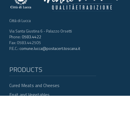
Città di Lucca
Via Santa Giustina 6 - Palazzo Orsetti
Phone:
0583.4422
Fax: 0583.442505
P.E.C.:
comune.lucca@postacert.toscana.it
PRODUCTS
MENU FOOTER 1
Cured Meats and Cheeses
Fruit and Vegetables
Legumes and Cereals
EVO Oil and Wine
Flowers and Craftsmanship