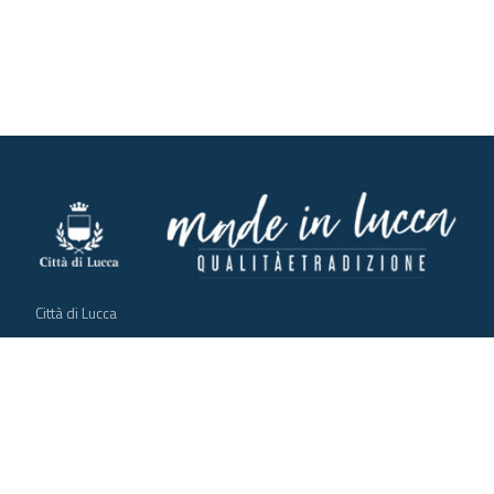
Città di Lucca
Via Santa Giustina 6 - Palazzo Orsetti
Téléphone:
0583.4422
Fax: 0583.442505
P.E.C.:
comune.lucca@postacert.toscana.it